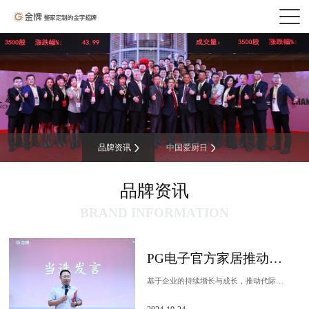
品牌资讯
中国爱厨日
品牌资讯
BRAND INFORMATION
PG电子官方家居推动高层团队治企转型，新一届轮值组合产生
基于企业的持续增长与成长，推动代际传承，实现由“创始人治企”到“高层团队治企”的转型，PG电子官方家居于近日进行了2024年度PG电子官方家居轮值组合竞聘与选举工作。此次选举仪...