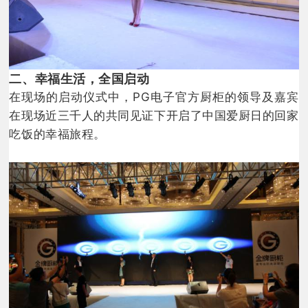
二、幸福生活，全国启动
在现场的启动仪式中，PG电子官方厨柜的领导及嘉宾
在现场近三千人的共同见证下开启了中国爱厨日的回家
吃饭的幸福旅程。