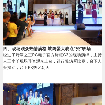
四、现场观众热情满格 敲鸡蛋大赛点“赞“收场
经过了烤漆之王PG电子官方厨柜C3的现场演绎，主持
人王小丫现场呼唤观众上台，进行敲鸡蛋比赛，台下人
头攒动，台上PK热火朝天