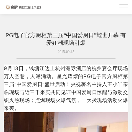
PG电子官方厨柜第三届“中国爱厨日”耀世开幕 有
爱狂潮现场引爆
2015-09-15
9月13日，钱塘江边上杭州洲际酒店的杭州宴会厅现场
万人空巷，人潮涌动。星光熠熠的PG电子官方厨柜第
三届“中国爱厨日“盛世启动！央视著名主持人王小丫亲
临现场与近三千来宾共同见证中国爱厨日惊醒与激动交
织火热现场；点燃现场火爆气氛，一大拨现场活动火爆
来袭。