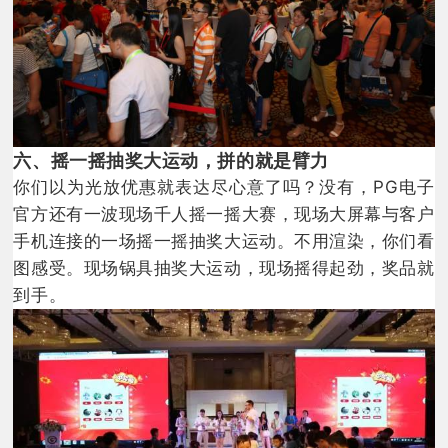
六、摇一摇抽奖大运动，拼的就是臂力
你们以为光放优惠就表达尽心意了吗？没有，PG电子
官方还有一波现场千人摇一摇大赛，现场大屏幕与客户
手机连接的一场摇一摇抽奖大运动。不用渲染，你们看
图感受。现场锅具抽奖大运动，现场摇得起劲，奖品就
到手。