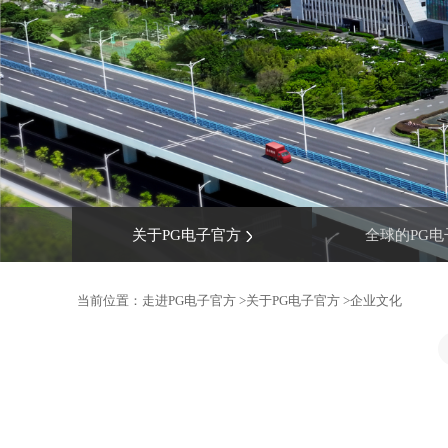
关于PG电子官方
全球的PG电
当前位置：
走进PG电子官方
>
关于PG电子官方
>
企业文化