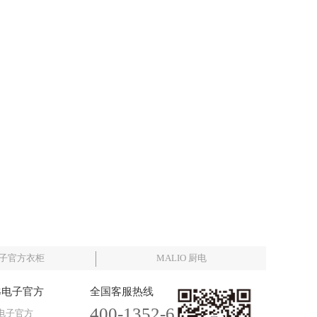
电子官方衣柜
MALIO 厨电
G电子官方
全国客服热线
400-1352-666
电子官方