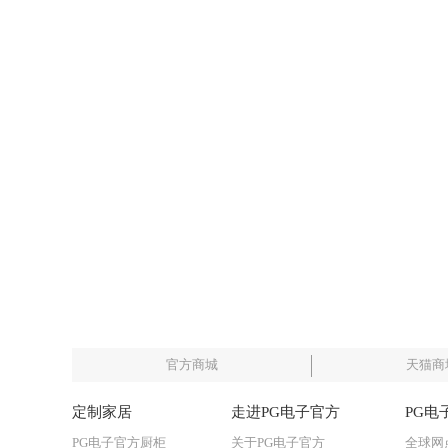
官方商城
天猫商
定制家居
走进PG电子官方
PG电
PG电子官方厨柜
关于PG电子官方
全球网