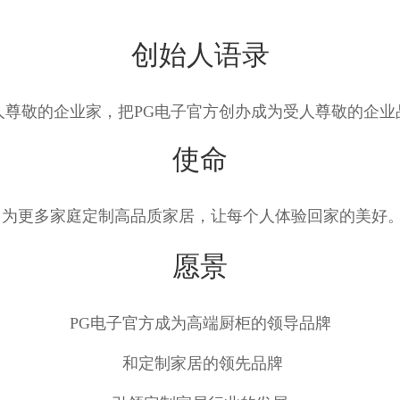
创始人语录
人尊敬的企业家，把PG电子官方创办成为受人尊敬的企业
使命
为更多家庭定制高品质家居，让每个人体验回家的美好
愿景
PG电子官方成为高端厨柜的领导品牌
和定制家居的领先品牌