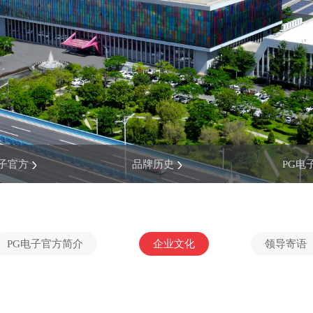
子官方
品牌历史
PG电
PG电子官方简介
企业文化
领导寄语